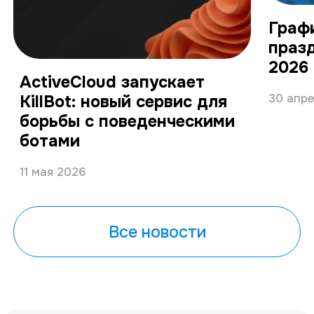
Граф
праз
2026
ActiveCloud запускает
KillBot: новый сервис для
30 апре
борьбы с поведенческими
ботами
11 мая 2026
Все новости