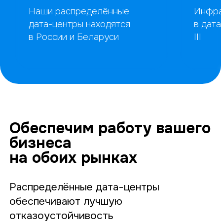
Наши распределённые
Инфра
дата-центры находятся
в дата
в России и Беларуси
III
Обеспечим работу вашего
бизнеса
на обоих рынках
Распределённые дата-центры
обеспечивают лучшую
отказоустойчивость