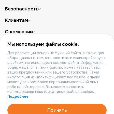
Безопасность
Клиентам
О компании
Партнёрам
Мы используем файлы cookie.
Для реализации основных функций сайта, а также для
сбора данных о том, как посетители взаимодействуют
Политика конфиденциальности
с сайтом, мы используем cookies-файлы. Информация,
содержащаяся в таких файлах, может касаться вас,
Политика cookies
ваших предпочтений или вашего устройства. Такая
информация не идентифицирует вас прямо, однако
© 2010-2026 ООО «АКТИВХОСТ РУ»
может дать вам более персонализированный опыт
работы в Интернете. Вы можете запретить
115114, Российская Федерация, г. Москва, 1-й
использование некоторых типов файлов cookies.
Дербеневский переулок, д. 5.
Подробнее
ИНН 7728734056.
Принять
Тел.: 8 800 500‑44‑64.