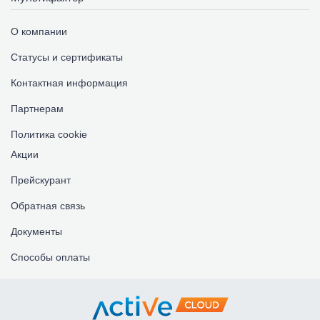
О компании
Консультации по работе с почтой
Статусы и сертификаты
Контактная информация
Ограничено
Партнерам
Включено
Политика cookie
Акции
Управление правами на почтовые
ящики пользователей, консультации
Прейскурант
Обратная связь
Ограничено
Документы
Включено
Способы оплаты
Консультации по синхронизации с
мобильными устройствами