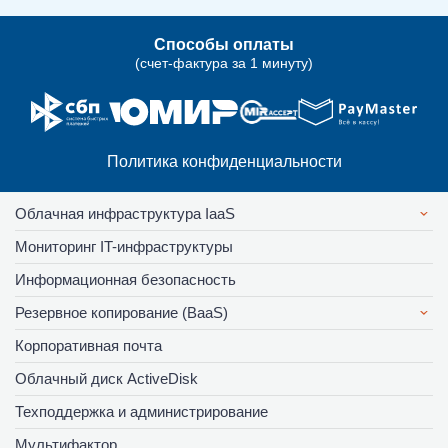
поддержка в режиме 24 на 7
Способы оплаты
Включено
(счет-фактура за 1 минуту)
Включено
Политика конфиденциальности
SLA 99,95% с финансовыми
гарантиями
Облачная инфраструктура IaaS
Включено
Мониторинг IT-инфраструктуры
Включено
Информационная безопасность
Резервное копирование (BaaS)
Создание почтовых ящиков и групп
Корпоративная почта
рассылок
Облачный диск ActiveDisk
Ограничено
Техподдержка и администрирование
Включено
Мультифактор