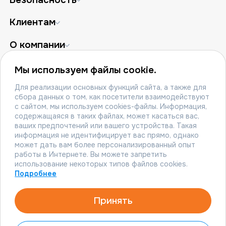
Клиентам
О компании
Партнёрам
Мы используем файлы cookie.
Для реализации основных функций сайта, а также для
сбора данных о том, как посетители взаимодействуют
Политика конфиденциальности
с сайтом, мы используем cookies-файлы. Информация,
содержащаяся в таких файлах, может касаться вас,
Политика cookies
ваших предпочтений или вашего устройства. Такая
информация не идентифицирует вас прямо, однако
© 2010-2026 ООО «АКТИВХОСТ РУ»
может дать вам более персонализированный опыт
работы в Интернете. Вы можете запретить
115114, Российская Федерация, г. Москва, 1-й
использование некоторых типов файлов cookies.
Дербеневский переулок, д. 5.
Подробнее
ИНН 7728734056.
Принять
Тел.: 8 800 500‑44‑64.