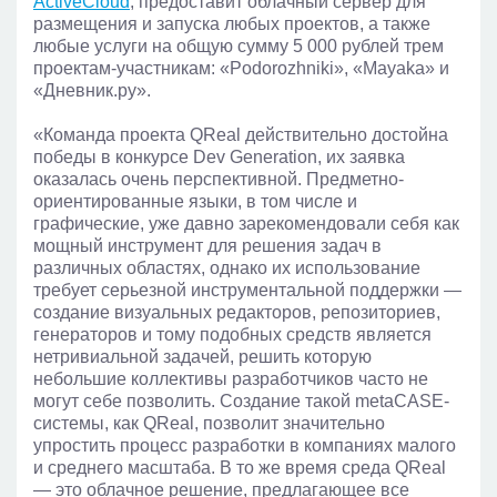
ActiveCloud
, предоставит облачный сервер для
размещения и запуска любых проектов, а также
любые услуги на общую сумму 5 000 рублей трем
проектам-участникам: «Podorozhniki», «Mayaka» и
«Дневник.ру».
«Команда проекта QReal действительно достойна
победы в конкурсе Dev Generation, их заявка
оказалась очень перспективной. Предметно-
ориентированные языки, в том числе и
графические, уже давно зарекомендовали себя как
мощный инструмент для решения задач в
различных областях, однако их использование
требует серьезной инструментальной поддержки —
создание визуальных редакторов, репозиториев,
генераторов и тому подобных средств является
нетривиальной задачей, решить которую
небольшие коллективы разработчиков часто не
могут себе позволить. Создание такой metaCASE-
системы, как QReal, позволит значительно
упростить процесс разработки в компаниях малого
и среднего масштаба. В то же время среда QReal
— это облачное решение, предлагающее все