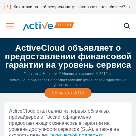
нес?
!
Соответствие ФЗ 152 «О защите персональных данных»
ActiveCloud объявляет о
предоставлении финансовой
гарантии на уровень сервиса
Главная
Новости
Новости компании
2012
ActiveCloud объявляет о предоставлении финансовой гарантии на
уровень сервиса
26 марта 2012
ActiveCloud стал одним из первых облачных
провайдеров в России, официально
предоставляющих финансовые гарантии на
уровень доступности сервисов (SLA), а также на
скорость реакции
технической поддержки
.