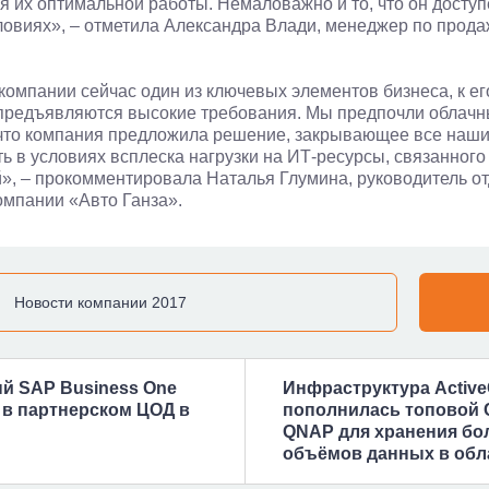
я их оптимальной работы. Немаловажно и то, что он доступ
ловиях», – отметила Александра Влади, менеджер по прод
 компании сейчас один из ключевых элементов бизнеса, к ег
 предъявляются высокие требования. Мы предпочли облачн
 что компания предложила решение, закрывающее все наши
ь в условиях всплеска нагрузки на ИТ-ресурсы, связанного
», – прокомментировала Наталья Глумина, руководитель от
омпании «Авто Ганза».
Новости компании 2017
й SAP Business One
Инфраструктура Active
 в партнерском ЦОД в
пополнилась топовой 
QNAP для хранения бо
объёмов данных в обл