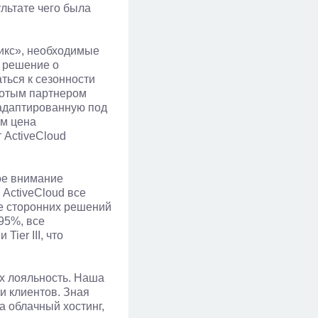
ультате чего была
икс», необходимые
о решение о
ться к сезонности
олотым партнером
 адаптированную под
ем цена
 ActiveCloud
бое внимание
ActiveCloud все
ве сторонних решений
95%, все
ier III, что
х лояльность. Наша
и клиентов. Зная
а облачный хостинг,