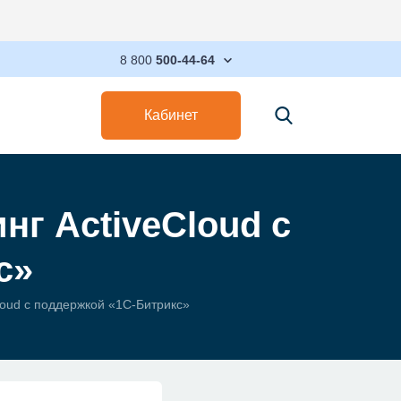
Максимизируйт
8 800
500-44-64
Кабинет
нг ActiveCloud с
с»
loud с поддержкой «1С-Битрикс»