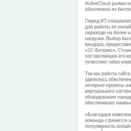
ActiveCloud размест
обеспечена их беспе
Перед ИТ-специалис
для работы ее онла
переходе на более н
нагрузок. Выбор был
вендора, предостав
«1С-Битрикс». Стоим
составляющих его ко
позволяет гибко из
Так как работа сайт
уделялось обеспечен
интернет-проекты из
виртуального хостин
оборудование находи
обеспечивает наивыс
«Благодаря комплек
команда стремится з
популярность онлайн