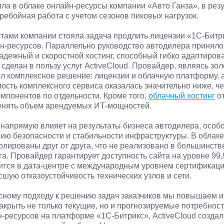
ила в облаке онлайн-ресурсы компании «Авто Ганза», в рез
ребойная работа с учетом сезонов пиковых нагрузок.
тами компании стояла задача продлить лицензии «1С-Битр
йн-ресурсов. Параллельно руководство автодилера принял
адежный и скоростной хостинг, способный гибко адаптирова
 сделан в пользу услуг ActiveCloud. Провайдер, являясь з
ил комплексное решение: лицензии и облачную платформу,
ость комплексного сервиса оказалась значительно ниже, ч
мпонентов по отдельности. Кроме того,
облачный хостинг
от
менять объем арендуемых ИТ-мощностей.
а напрямую влияет на результаты бизнеса автодилера, осо
ию безопасности и стабильности инфраструктуры. В облаке 
олированы друг от друга, что не реализовано в большинст
га. Провайдер гарантирует доступность сайта на уровне 99,
тся в дата-центре с международным уровнем сертификации T
шую отказоустойчивость технических узлов и сети.
сному подходу к решению задач заказчиков мы повышаем и
акрыть не только текущие, но и прогнозируемые потребност
-ресурсов на платформе «1С-Битрикс», ActiveCloud создал