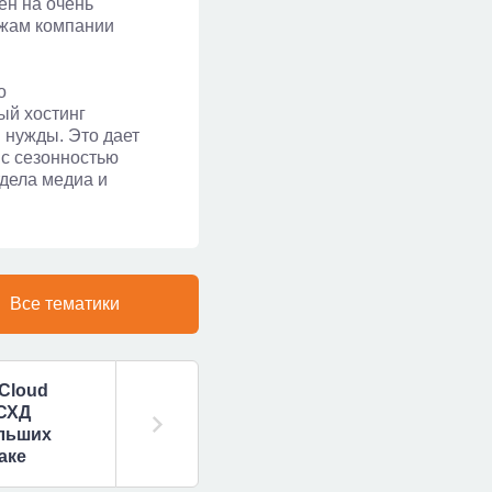
ен на очень
ажам компании
о
ый хостинг
 нужды. Это дает
 с сезонностью
дела медиа и
Все тематики
Cloud
СХД
льших
аке