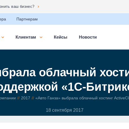
сональных данных»
ера
Партнерам
Клиентам
Кейсы
Новости
брала облачный хости
оддержкой «1С-Битрик
компании
2017
«Авто Ганза» выбрала облачный хостинг ActiveC
18 сентября 2017