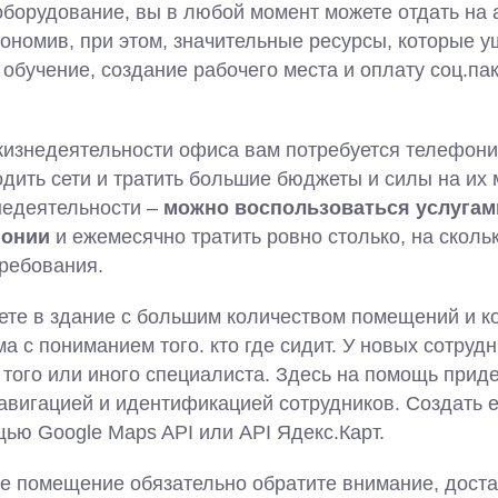
борудование, вы в любой момент можете отдать на а
ономив, при этом, значительные ресурсы, которые у
 обучение, создание рабочего места и оплату соц.па
жизнедеятельности офиса вам потребуется телефони
дить сети и тратить большие бюджеты и силы на их 
едеятельности –
можно воспользоваться услугам
фонии
и ежемесячно тратить ровно столько, на сколь
требования.
ете в здание с большим количеством помещений и ко
а с пониманием того. кто где сидит. У новых сотрудн
т того или иного специалиста. Здесь на помощь прид
навигацией и идентификацией сотрудников. Создать 
ью Google Maps API или API Ядекс.Карт.
ое помещение обязательно обратите внимание, доста