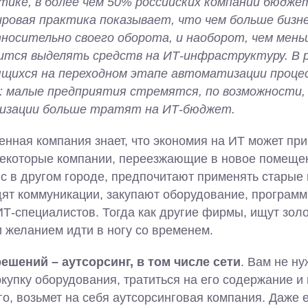
ике, в более чем 50% российских компаний бюдже
ровая практика показывает, что чем больше бизн
осительно своего оборота, и наоборот, чем мень
ится выделять средств на ИТ-инфраструктуру. В 
ящихся на переходном этапе автоматизации проце
 малые предприятия стремятся, по возможности,
низации больше тратят на ИТ-бюджет.
нная компания знает, что экономия на ИТ может пр
Некоторые компании, переезжающие в новое помеще
 в другом городе, предпочитают применять старые
дят коммуникации, закупают оборудование, программ
ИТ-специалистов. Тогда как другие фирмы, ищут зол
 желанием идти в ногу со временем.
решений – аутсорсинг, в том числе сети
. Вам не ну
купку оборудования, тратиться на его содержание и 
его, возьмет на себя аутсорсинговая компания. Даже е