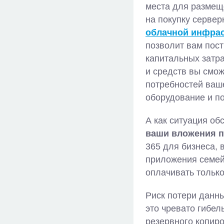
места для размеще
на покупку сервер
облачной инфрас
позволит вам пост
капитальных затр
и средств вы смож
потребностей ваше
оборудование и п
А как ситуация об
ваши вложения п
365 для бизнеса, 
приложения семейс
оплачивать только
Риск потери данны
это чревато гибе
резервного копир