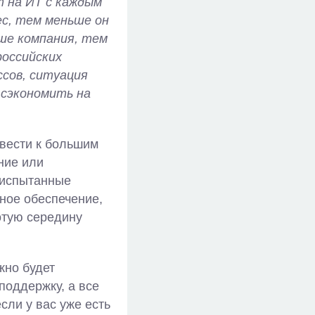
т на ИТ с каждым
ес, тем меньше он
ше компания, тем
российских
ссов, ситуация
 сэкономить на
ивести к большим
ние или
 испытанные
ное обеспечение,
отую середину
жно будет
поддержку, а все
сли у вас уже есть