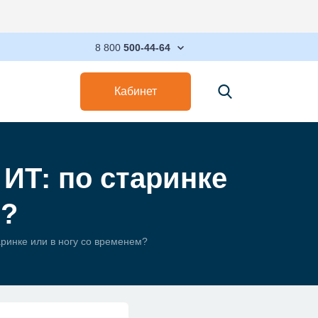
Максимизируйт
8 800
500-44-64
Кабинет
ИТ: по старинке
м?
аринке или в ногу со временем?