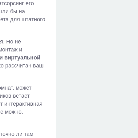
тсорсинг его
шли бы на
кета для штатного
я. Но не
монтаж и
и виртуальной
ко рассчитан ваш
мнат, может
иков встает
ет интерактивная
ее можно,
точно ли там