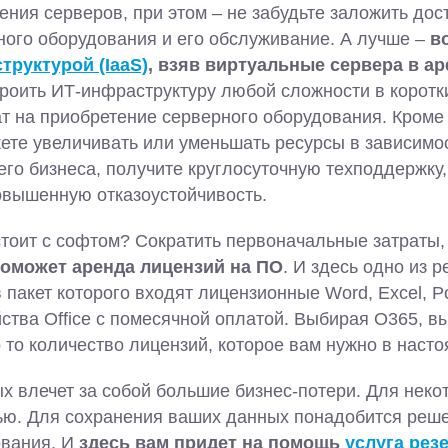
ния серверов, при этом – не забудьте заложить до
ного оборудования и его обслуживание. А лучше –
в
труктурой (IaaS)
, взяв виртуальные сервера в а
роить ИТ-инфраструктуру любой сложности в коротки
ат на приобретение серверного оборудования. Кроме
ете увеличивать или уменьшать ресурсы в зависимо
го бизнеса, получите круглосуточную техподдержку
овышенную отказоустойчивость.
стоит с софтом? Сократить первоначальные затраты
оможет аренда лицензий на ПО
. И здесь одно из р
в пакет которого входят лицензионные Word, Excel, P
тва Office с помесячной оплатой. Выбирая О365, в
 то количество лицензий, которое вам нужно в наст
х влечет за собой большие бизнес-потери. Для неко
лью. Для сохранения ваших данных понадобится реш
ования. И
здесь вам придет на помощь
услуга рез