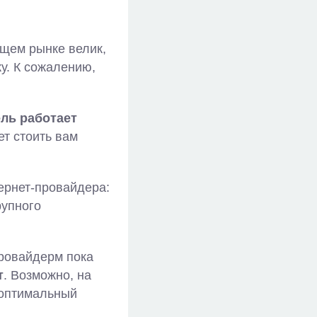
ющем рынке велик,
у. К сожалению,
ель работает
ет стоить вам
ернет-провайдера:
рупного
провайдерм пока
т
. Возможно, на
 оптимальный