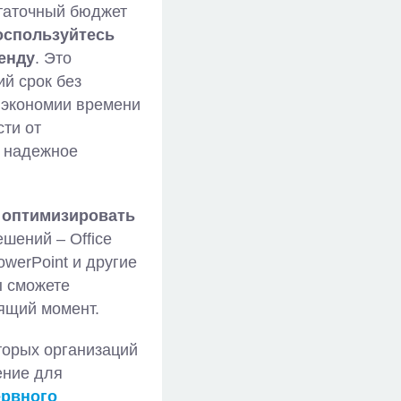
статочный бюджет
оспользуйтесь
ренду
. Это
й срок без
 экономии времени
сти от
, надежное
,
оптимизировать
ешений – Office
owerPoint и другие
ы сможете
оящий момент.
торых организаций
ение для
ервного