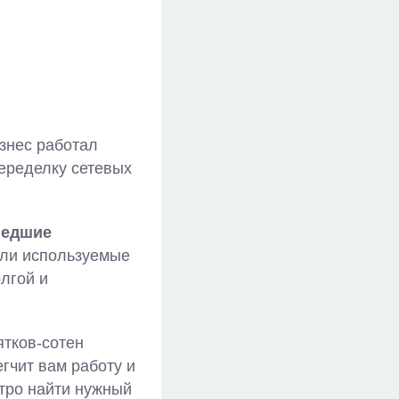
изнес работал
переделку сетевых
шедшие
 или используемые
олгой и
ятков-сотен
егчит вам работу и
тро найти нужный