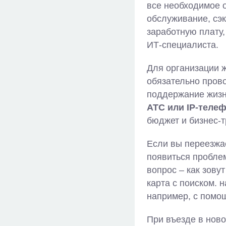
все необходимое о
обслуживание, сэк
заработную плату,
ИТ-специалиста.
Для организации 
обязательно прово
поддержание жизн
АТС или
IP
-теле
бюджет и бизнес-
Если вы переезжа
появиться проблем
вопрос – как зову
карта с поиском. 
например, с помощ
При въезде в нов