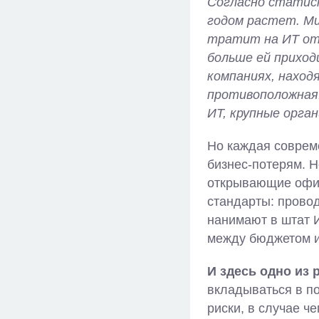
Согласно статист
годом растет. Ми
тратит на ИТ отн
больше ей приход
компаниях, наход
противоположная:
ИТ, крупные орга
Но каждая совреме
бизнес-потерям. 
открывающие офис
стандарты: прово
нанимают в штат 
между бюджетом и
И здесь одно из 
вкладываться в по
риски, в случае ч