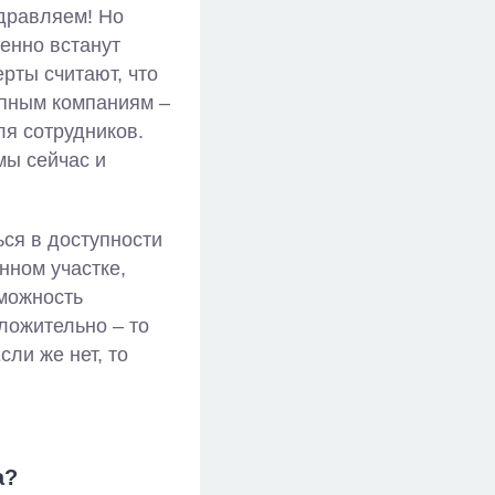
дравляем! Но
менно встанут
рты считают, что
упным компаниям –
для сотрудников.
мы сейчас и
ься в доступности
нном участке,
зможность
ложительно – то
сли же нет, то
а?