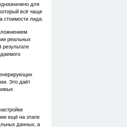
едназначено для
 который всё чаще
а стоимости лида.
усложнением
рии реальных
 результате
идаемого
 генерирующих
ки. Это даёт
живых
настройке
рии ещё на этапе
альных данных, а