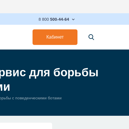
Соответствие 
8 800
500-44-64
Кабинет
сервис для борьбы
ми
 борьбы с поведенческими ботами