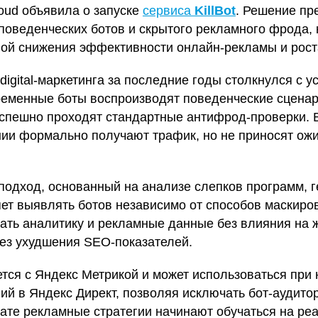
oud объявила о запуске
сервиса
KillBot
. Решение пр
поведенческих ботов и скрытого рекламного фрода,
ной снижения эффективности онлайн‑рекламы и рост
digital‑маркетинга за последние годы столкнулся с 
ременные боты воспроизводят поведенческие сцена
успешно проходят стандартные антифрод‑проверки. В
ии формально получают трафик, но не приносят ож
т подход, основанный на анализе слепков программ,
яет выявлять ботов независимо от способов маскиров
ать аналитику и рекламные данные без влияния на 
без ухудшения SEO‑показателей.
тся с Яндекс Метрикой и может использоваться при 
й в Яндекс Директ, позволяя исключать бот‑аудито
тате рекламные стратегии начинают обучаться на ре