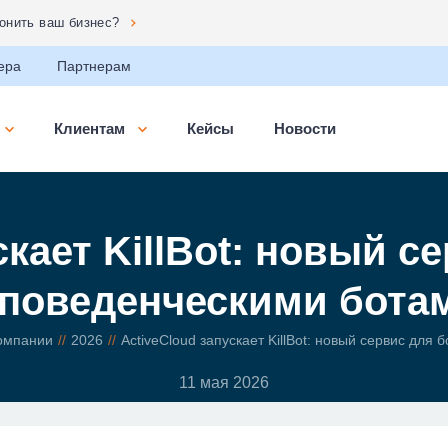
ронить ваш бизнес?
ера
Партнерам
Клиентам
Кейсы
Новости
скает KillBot: новый 
 поведенческими бота
омпании
2026
ActiveCloud запускает KillBot: новый сервис для
11 мая 2026