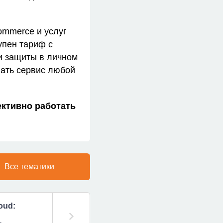
ommerce и услуг
упен тариф с
и защиты в личном
вать сервис любой
ективно работать
Все тематики
oud: