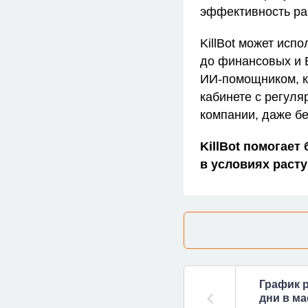
эффективность ра
KillBot может исп
до финансовых и B
ИИ‑помощником, к
кабинете с регуля
компании, даже б
KillBot помогае
в условиях расту
График 
дни в ма