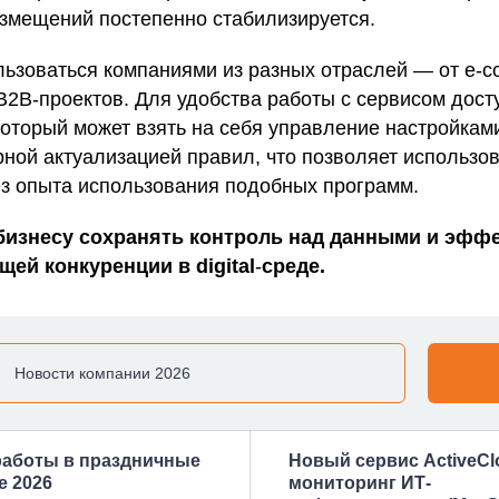
змещений постепенно стабилизируется.
ользоваться компаниями из разных отраслей — от e‑c
2B‑проектов. Для удобства работы с сервисом дост
оторый может взять на себя управление настройкам
рной актуализацией правил, что позволяет использо
ез опыта использования подобных программ.
т бизнесу сохранять контроль над данными и эфф
щей конкуренции в digital
‑
среде.
Новости компании 2026
работы в праздничные
Новый сервис ActiveCl
е 2026
мониторинг ИТ-