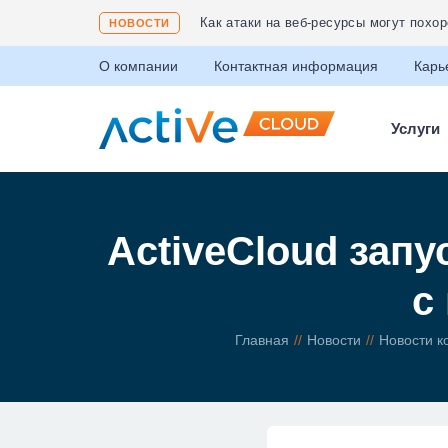
Как атаки на веб-ресурсы могут похо
НОВОСТИ
О компании
Контактная информация
Карь
Услуги
ActiveCloud запу
с
Главная
Новости
Новости к