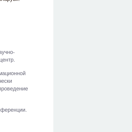
аучно-
центр.
рмационной
чески
 проведение
ференции.