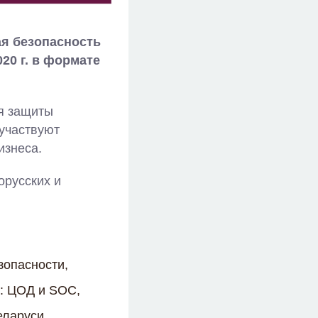
я безопасность
020 г. в формате
ия защиты
участвуют
изнеса.
орусских и
зопасности,
и: ЦОД и SOC,
еларуси.