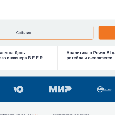
События
аем на День
Аналитика в Power BI д
го инженера B.E.E.R
ритейла и e-commerce
нфраструктура IaaS
Корпоративная почта