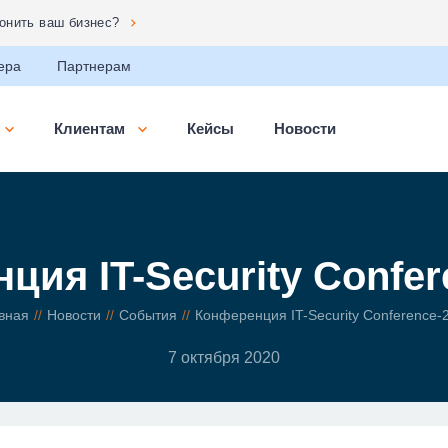
сональных данных»
ера
Партнерам
Клиентам
Кейсы
Новости
ция IT-Security Confer
вная
Новости
События
Конференция IT-Security Conference-
7 октября 2020