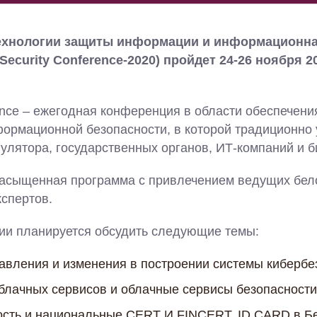
ехнологии защиты информации и информационна
Security Conference-2020) пройдет 24-26 ноября 2
rence – ежегодная конференция в области обеспечен
ормационной безопасности, в которой традиционно 
улятора, государственных органов, ИТ-компаний и б
насыщенная программа с привлечением ведущих бел
спертов.
ии планируется обсудить следующие темы:
вления и изменения в построении системы кибербе
блачных сервисов и облачные сервисы безопасност
ость и национальные CERT И FINCERT. ID CARD в Б