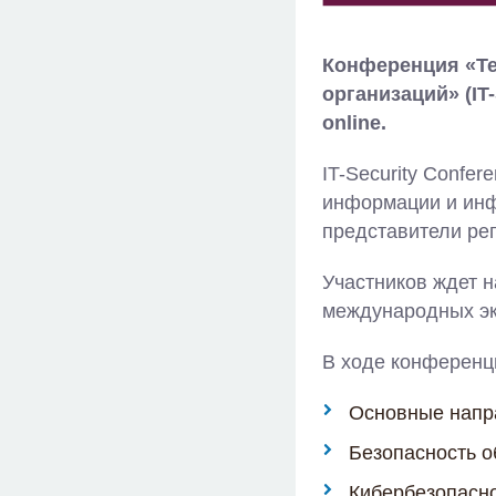
Конференция «Т
организаций» (IT-
online.
IT-Security Confe
информации и инф
представители рег
Участников ждет 
международных эк
В ходе конференц
Основные напра
Безопасность о
Кибербезопасн