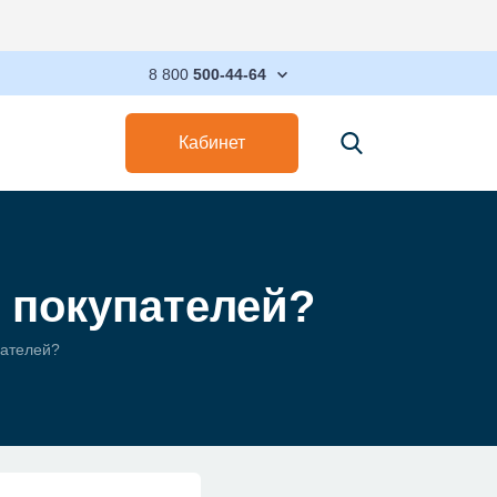
Максимизируйт
8 800
500-44-64
Кабинет
 покупателей?
пателей?