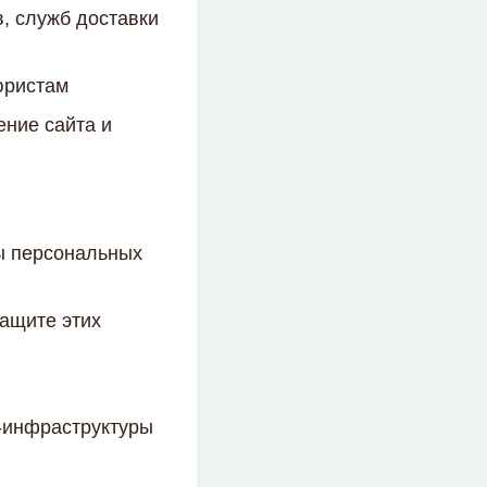
в, служб доставки
юристам
ение сайта и
ы персональных
защите этих
T-инфраструктуры