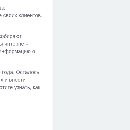
ак
 своих клиентов.
 собирают
ы интернет-
т информацию о
 года. Осталось
х и внести
ите узнать, как