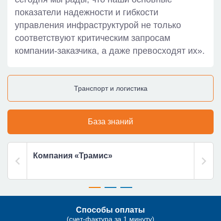
показатели надежности и гибкости
управления инфраструктурой не только
соответствуют критическим запросам
компании-заказчика, а даже превосходят их».
Транспорт и логистика
База знаний
Компания «Трамис»
Тран
комп
Способы оплаты
(счет-фактура за 1 минуту)