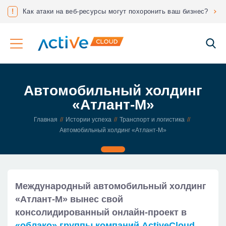
Максимизируйте эффективность, используя мощности двух ЦОДов!
!
Как атаки на веб-ресурсы могут похоронить ваш бизнес?
Со
Автомобильный холдинг
«Атлант-М»
Главная
Истории успеха
Транспорт и логистика
Автомобильный холдинг «Атлант-М»
Международный автомобильный холдинг
«Атлант-М» вынес свой
консолидированный онлайн-проект в
«облако» группы компаний ActiveCloud
.