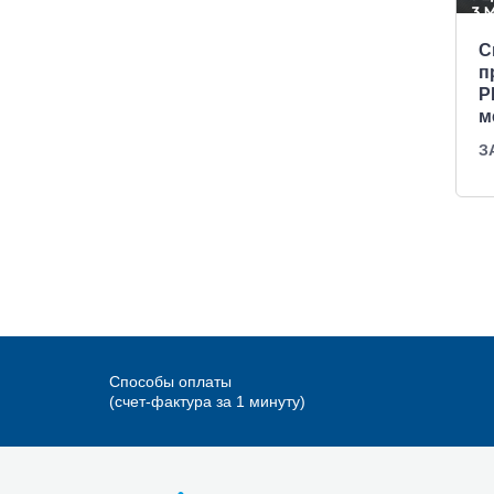
С
п
Р
м
З
Способы оплаты
(счет-фактура за 1 минуту)