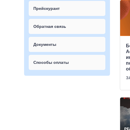
Прейскурант
Обратная связь
Документы
Б
A
и
Способы оплаты
п
о
З