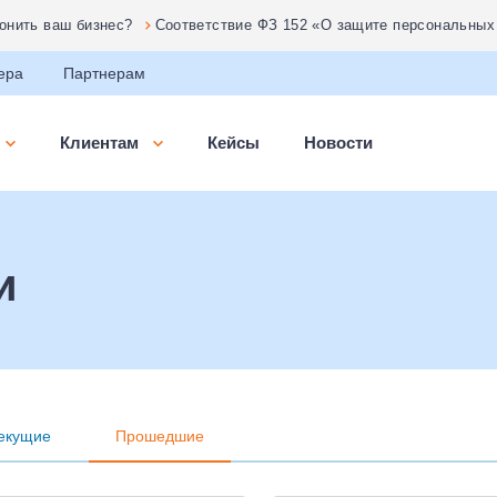
ронить ваш бизнес?
Соответствие ФЗ 152 «О защите персональных
ользуя мощности двух ЦОДов!
ера
Партнерам
Клиентам
Кейсы
Новости
и
екущие
Прошедшие