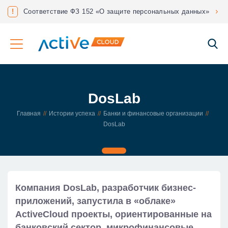
нес?
!
Соответствие ФЗ 152 «О защите персональных данных»
DosLab
Главная
Истории успеха
Банки и финансовые организации
DosLab
Компания DosLab, разработчик бизнес-
приложений, запустила в «облакe»
ActiveCloud проекты, ориентированные на
банковский сектор, микрофинансовые