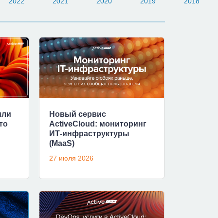
2022
2021
2020
2019
2018
или
Новый сервис
то
ActiveCloud: мониторинг
ИТ-инфраструктуры
(MaaS)
27 июля 2026