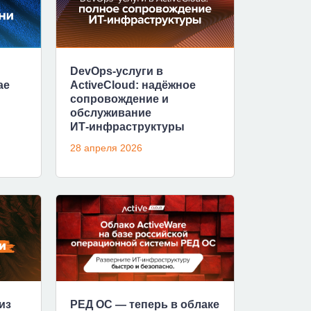
DevOps‑услуги в
ае
ActiveCloud: надёжное
сопровождение и
обслуживание
ИТ‑инфраструктуры
28 апреля 2026
из
РЕД ОС — теперь в облаке