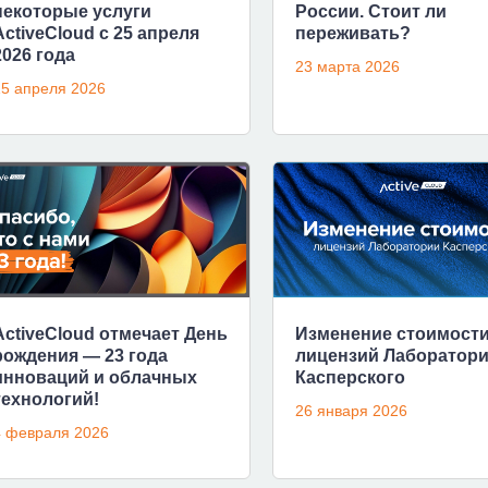
некоторые услуги
России. Стоит ли
ActiveCloud с 25 апреля
переживать?
2026 года
23 марта 2026
5 апреля 2026
ActiveCloud отмечает День
Изменение стоимост
рождения — 23 года
лицензий Лаборатор
инноваций и облачных
Касперского
технологий!
26 января 2026
4 февраля 2026