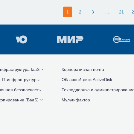
1
2
3
...
21
2
нфраструктура IaaS
Корпоративная почта
 IT-инфраструктуры
Облачный диск ActiveDisk
онная безопасность
Техподдержка и администрировани
копирование (BaaS)
Мультифактор