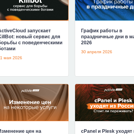
ActiveCloud запускает
График работы в
KillBot: новый сервис для
праздничные дни в м
борьбы с поведенческими
2026
ботами
30 апреля 2026
1 мая 2026
Изменение цен на
cPanel и Plesk уходят 